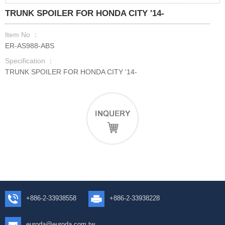
TRUNK SPOILER FOR HONDA CITY '14-
Item No ：
ER-AS988-ABS
Specification ：
TRUNK SPOILER FOR HONDA CITY '14-
+886-2-33938558
+886-2-33938228
euroda@euroda.com.tw