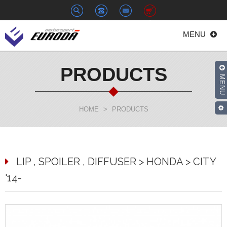
+886-
euroda@euroda.com.tw
0
MENU
2-
33938558
PRODUCTS
MENU
HOME
>
PRODUCTS
LIP , SPOILER , DIFFUSER > HONDA > CITY
'14-