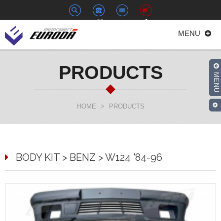
+886-
euroda@euroda.com.tw
0
MENU
2-
33938558
PRODUCTS
MENU
HOME
>
PRODUCTS
BODY KIT > BENZ > W124 '84-96