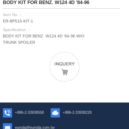
BODY KIT FOR BENZ. W124 4D '84-96
Item No ：
ER-BP515-KIT-1
Specification ：
BODY KIT FOR BENZ. W124 4D '84-96 W/O
TRUNK SPOILER
+886-2-33938558
+886-2-33938228
euroda@euroda.com.tw