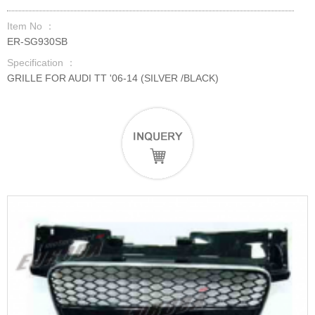
Item No ：
ER-SG930SB
Specification ：
GRILLE FOR AUDI TT '06-14 (SILVER /BLACK)