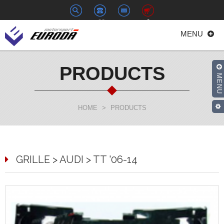
+886-
euroda@euroda.com.tw
0
MENU
2-
33938558
PRODUCTS
MENU
HOME
>
PRODUCTS
GRILLE > AUDI > TT '06-14