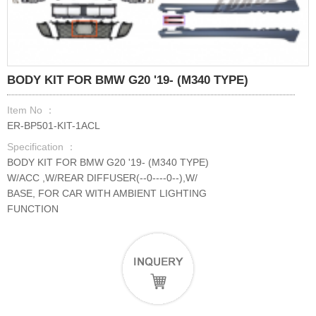
BODY KIT FOR BMW G20 '19- (M340 TYPE)
Item No ：
ER-BP501-KIT-1ACL
Specification ：
BODY KIT FOR BMW G20 '19- (M340 TYPE)
W/ACC ,W/REAR DIFFUSER(--0----0--),W/
BASE, FOR CAR WITH AMBIENT LIGHTING
FUNCTION