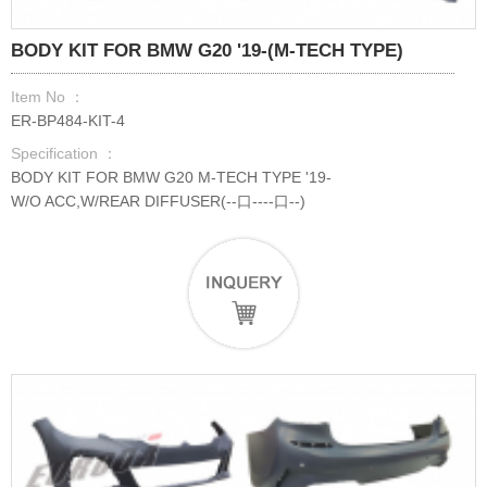
BODY KIT FOR BMW G20 '19-(M-TECH TYPE)
Item No ：
ER-BP484-KIT-4
Specification ：
BODY KIT FOR BMW G20 M-TECH TYPE '19-
W/O ACC,W/REAR DIFFUSER(--口----口--)