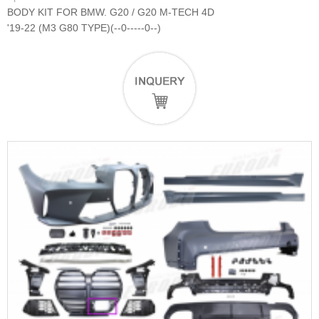
BODY KIT FOR BMW. G20 / G20 M-TECH 4D
'19-22 (M3 G80 TYPE)(--0-----0--)