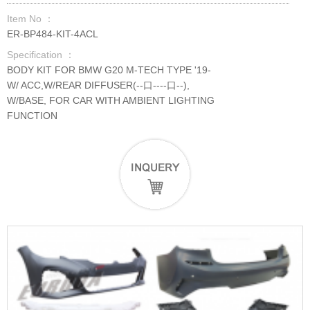
Item No ：
ER-BP484-KIT-4ACL
Specification ：
BODY KIT FOR BMW G20 M-TECH TYPE '19-
W/ ACC,W/REAR DIFFUSER(--口----口--),
W/BASE, FOR CAR WITH AMBIENT LIGHTING
FUNCTION