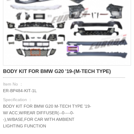
BODY KIT FOR BMW G20 '19-(M-TECH TYPE)
Item No ：
ER-BP484-KIT-1L
Specification ：
BODY KIT FOR BMW G20 M-TECH TYPE '19-
W/ ACC,W/REAR DIFFUSER(--0----0-
-),W/BASE,FOR CAR WITH AMBIENT
LIGHTING FUNCTION