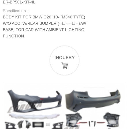
ER-BP501-KIT-4L
Specification ：
BODY KIT FOR BMW G20 '19- (M340 TYPE)
W/O ACC ,W/REAR BUMPER (--口----口--),W/
BASE, FOR CAR WITH AMBIENT LIGHTING
FUNCTION