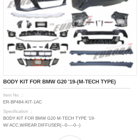
BODY KIT FOR BMW G20 '19-(M-TECH TYPE)
Item No ：
ER-BP484-KIT-1AC
Specification ：
BODY KIT FOR BMW G20 M-TECH TYPE '19-
W/ ACC,W/REAR DIFFUSER(--0----0--)