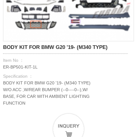
BODY KIT FOR BMW G20 '19- (M340 TYPE)
Item No ：
ER-BP501-KIT-1L
Specification ：
BODY KIT FOR BMW G20 '19- (M340 TYPE)
W/O ACC ,W/REAR BUMPER (--0----0--),W/
BASE, FOR CAR WITH AMBIENT LIGHTING
FUNCTION