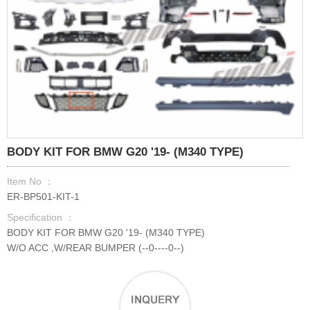
BODY KIT FOR BMW G20 '19- (M340 TYPE)
Item No ：
ER-BP501-KIT-1
Specification ：
BODY KIT FOR BMW G20 '19- (M340 TYPE)
W/O ACC ,W/REAR BUMPER (--0----0--)