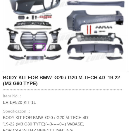
BODY KIT FOR BMW. G20 / G20 M-TECH 4D '19-22
(M3 G80 TYPE)
Item No ：
ER-BP520-KIT-1L
Specification ：
BODY KIT FOR BMW. G20 / G20 M-TECH 4D
'19-22 (M3 G80 TYPE)(--0-----0--) W/BASE,
FOR CAR WITH AMBIENT LIGHTING