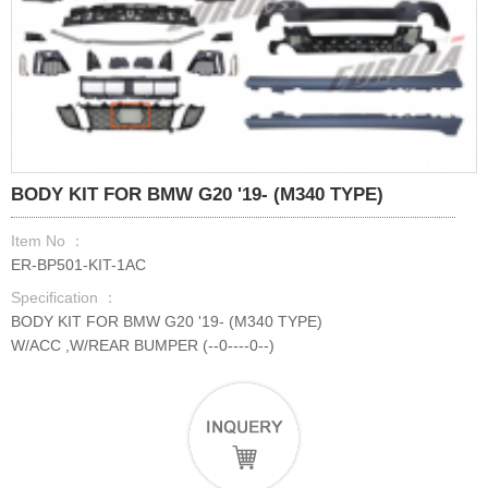
BODY KIT FOR BMW G20 '19- (M340 TYPE)
Item No ：
ER-BP501-KIT-1AC
Specification ：
BODY KIT FOR BMW G20 '19- (M340 TYPE)
W/ACC ,W/REAR BUMPER (--0----0--)