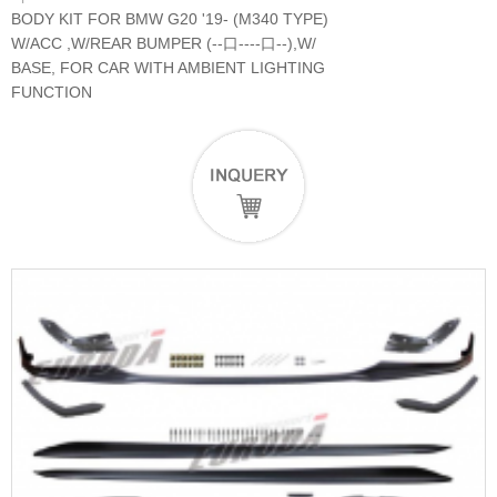
BODY KIT FOR BMW G20 '19- (M340 TYPE)
W/ACC ,W/REAR BUMPER (--口----口--),W/
BASE, FOR CAR WITH AMBIENT LIGHTING
FUNCTION