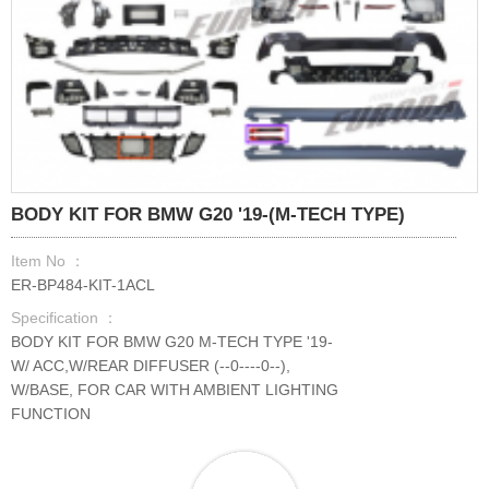
BODY KIT FOR BMW G20 '19-(M-TECH TYPE)
Item No ：
ER-BP484-KIT-1ACL
Specification ：
BODY KIT FOR BMW G20 M-TECH TYPE '19-
W/ ACC,W/REAR DIFFUSER (--0----0--),
W/BASE, FOR CAR WITH AMBIENT LIGHTING
FUNCTION