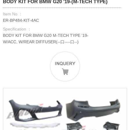
BODY KIT FOR BMW G20 '19-(M-TECH TYPE)
Item No ：
ER-BP484-KIT-4AC
Specification ：
BODY KIT FOR BMW G20 M-TECH TYPE '19-
W/ACC, W/REAR DIFFUSER(--口----口--)