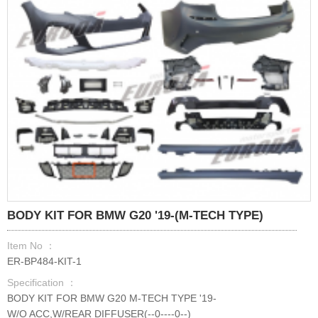
BODY KIT FOR BMW G20 '19-(M-TECH TYPE)
Item No ：
ER-BP484-KIT-1
Specification ：
BODY KIT FOR BMW G20 M-TECH TYPE '19-
W/O ACC,W/REAR DIFFUSER(--0----0--)