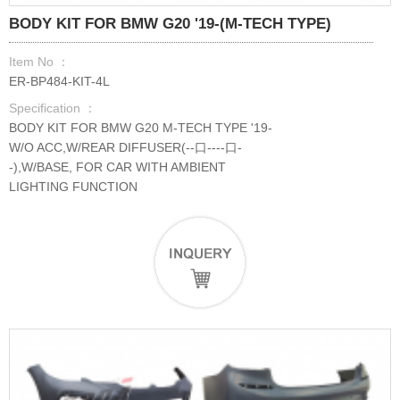
BODY KIT FOR BMW G20 '19-(M-TECH TYPE)
Item No ：
ER-BP484-KIT-4L
Specification ：
BODY KIT FOR BMW G20 M-TECH TYPE '19-
W/O ACC,W/REAR DIFFUSER(--口----口-
-),W/BASE, FOR CAR WITH AMBIENT
LIGHTING FUNCTION