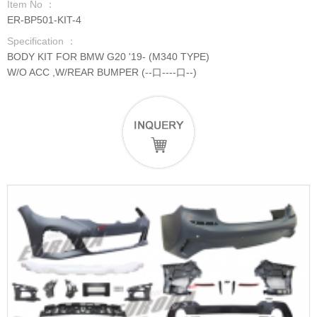
Item No ：
ER-BP501-KIT-4
Specification ：
BODY KIT FOR BMW G20 '19- (M340 TYPE)
W/O ACC ,W/REAR BUMPER (--口----口--)