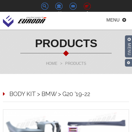
+886-
euroda@euroda.com.tw
0
MENU
2-
33938558
PRODUCTS
MENU
HOME
>
PRODUCTS
BODY KIT > BMW > G20 '19-22