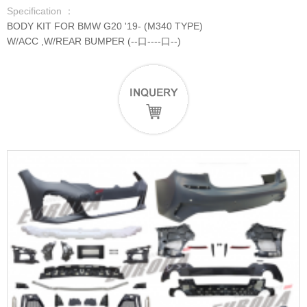
Specification ：
BODY KIT FOR BMW G20 '19- (M340 TYPE)
W/ACC ,W/REAR BUMPER (--口----口--)