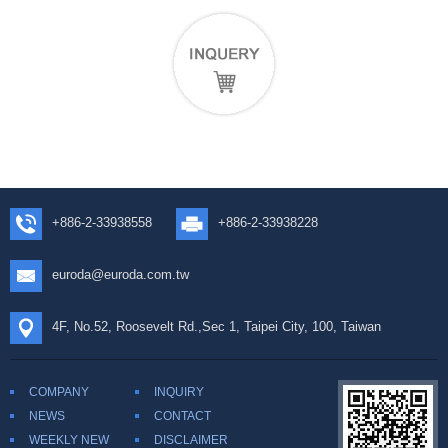
+886-2-33938558
+886-2-33938228
euroda@euroda.com.tw
4F, No.52, Roosevelt Rd.,Sec 1, Taipei City, 100, Taiwan
COMPANY
INQUIRY
NEWS
CONTACT
WEEKLY NEW
DISCLAIMER