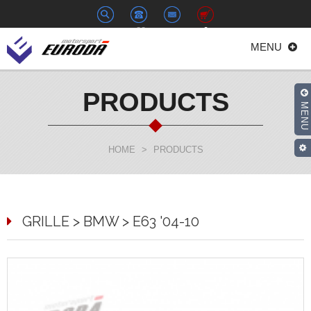
+886-
euroda@euroda.com.tw
0
MENU
2-
33938558
PRODUCTS
MENU
HOME
>
PRODUCTS
GRILLE > BMW > E63 '04-10