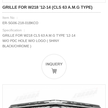
GRILLE FOR W218 '12-14 (CLS 63 A.M.G TYPE)
Item No ：
ER-SG06-218-01BKCO
Specification ：
GRILLE FOR W218 CLS 63 A.M.G TYPE '12-14
W/O PDC HOLE W/O LOGO ( SHINY
BLACK/CHROME )