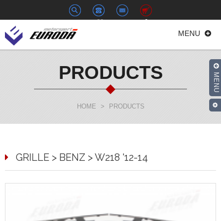
+886-
euroda@euroda.com.tw
0
MENU
2-
33938558
PRODUCTS
MENU
HOME
>
PRODUCTS
GRILLE > BENZ > W218 '12-14