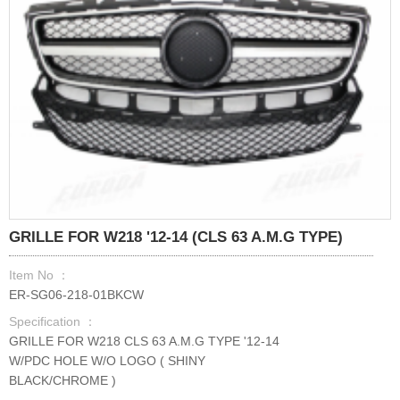
GRILLE FOR W218 '12-14 (CLS 63 A.M.G TYPE)
Item No ：
ER-SG06-218-01BKCW
Specification ：
GRILLE FOR W218 CLS 63 A.M.G TYPE '12-14
W/PDC HOLE W/O LOGO ( SHINY
BLACK/CHROME )