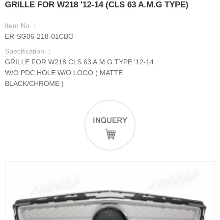
GRILLE FOR W218 '12-14 (CLS 63 A.M.G TYPE)
Item No ：
ER-SG06-218-01CBO
Specification ：
GRILLE FOR W218 CLS 63 A.M.G TYPE '12-14
W/O PDC HOLE W/O LOGO ( MATTE
BLACK/CHROME )