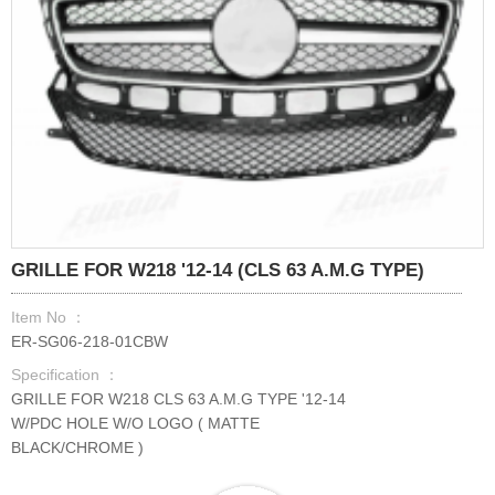
GRILLE FOR W218 '12-14 (CLS 63 A.M.G TYPE)
Item No ：
ER-SG06-218-01CBW
Specification ：
GRILLE FOR W218 CLS 63 A.M.G TYPE '12-14
W/PDC HOLE W/O LOGO ( MATTE
BLACK/CHROME )