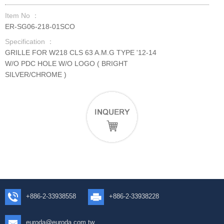
Item No ：
ER-SG06-218-01SCO
Specification ：
GRILLE FOR W218 CLS 63 A.M.G TYPE '12-14
W/O PDC HOLE W/O LOGO ( BRIGHT
SILVER/CHROME )
+886-2-33938558
+886-2-33938228
euroda@euroda.com.tw